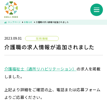
トップページ
お知らせ
介護職の求人情報が追加されました
2023.09.01
採用情報
信誠会について
介護職の求人情報が追加されました
お知らせ
介護福祉士（通所リハビリテーション）
の求人を掲載
サービス一覧
しました。
苅部太陽の家（介護医療院）
上記より詳細をご確認の上、電話または応募フォーム
訪問看護ステーションカトレア
よりご応募ください。
通所リハビリテーション 苅部太陽の家