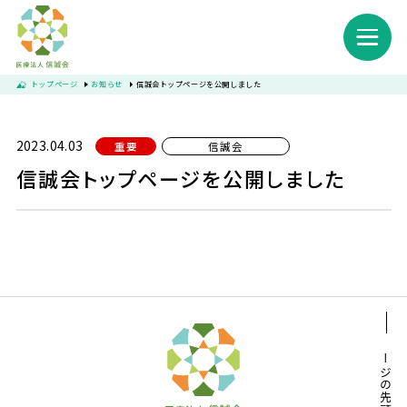
トップページ
お知らせ
信誠会トップページを公開しました
2023.04.03
重要
信誠会
信誠会について
信誠会トップページを公開しました
お知らせ
サービス一覧
苅部太陽の家（介護医療院）
ページの先頭へ
訪問看護ステーションカトレア
通所リハビリテーション 苅部太陽の家